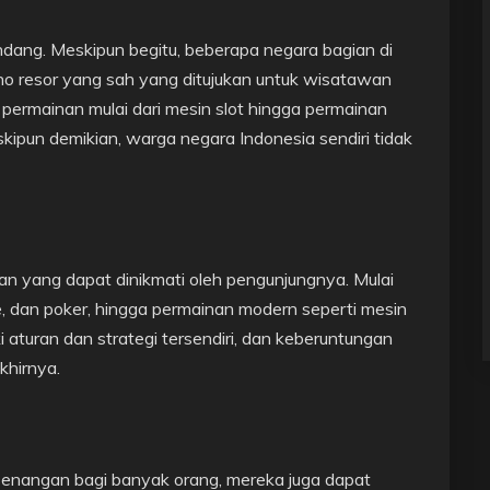
undang. Meskipun begitu, beberapa negara bagian di
sino resor yang sah yang ditujukan untuk wisatawan
 permainan mulai dari mesin slot hingga permainan
eskipun demikian, warga negara Indonesia sendiri tidak
 yang dapat dinikmati oleh pengunjungnya. Mulai
tte, dan poker, hingga permainan modern seperti mesin
i aturan dan strategi tersendiri, dan keberuntungan
khirnya.
enangan bagi banyak orang, mereka juga dapat