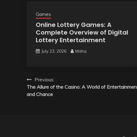
Games
Online Lottery Games: A
Complete Overview of Digital
Lottery Entertainment
July 23, 2026
Maha
Post
Previous:
The Allure of the Casino: A World of Entertainmen
navigation
and Chance