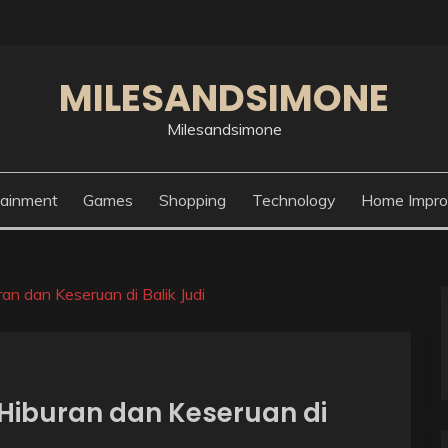
MILESANDSIMONE
Milesandsimone
tainment
Games
Shopping
Technology
Home Impr
an dan Keseruan di Balik Judi
Hiburan dan Keseruan di