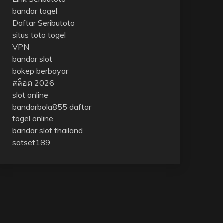
bandar togel
Daftar Seributoto
situs toto togel
VPN
bandar slot
bokep berbayar
สล็อต 2026
slot online
bandarbola855 daftar
togel online
bandar slot thailand
satset189